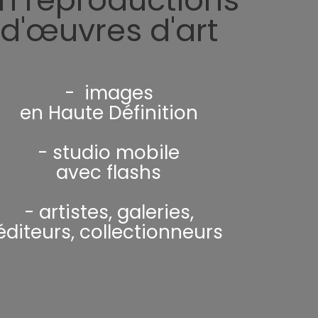
n reproductions
d'œuvres d'art
- images
en Haute Définition
- studio mobile
avec flashs
- artistes, galeries,
éditeurs, collectionneurs