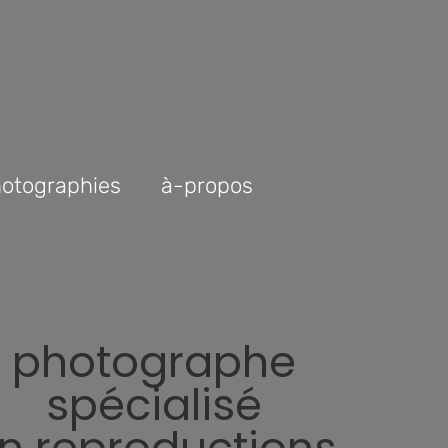
otographies
à-propos
photographe
spécialisé