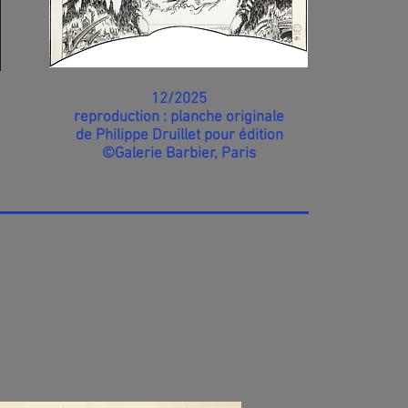
12/2025
reproduction : planche originale
de Philippe Druillet pour édition
©Galerie Barbier, Paris