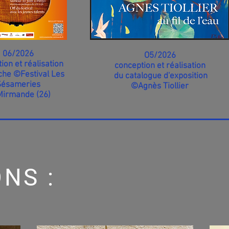
06/2026
O5/2026
ion et réalisation
conception et réalisation
iche
©Festival Les
du catalogue
d'exposition
Sésameries
©Agnès Tiollier
Mirmande (26)
NS :