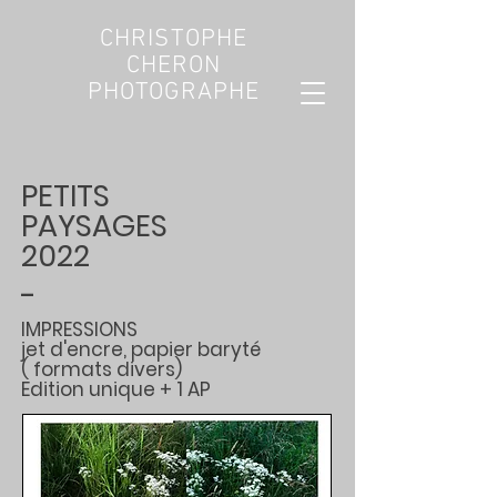
CHRISTOPHE
CHERON
PHOTOGRAPHE
PETITS
PAYSAGES
2022
-
IMPRESSIONS
jet d'encre, papier
baryté
( formats divers
)
Edition unique
+ 1 AP