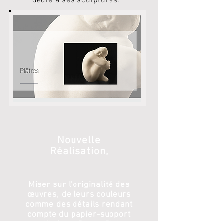
dédié à ses sculptures.
Nouvelle
Réalisation,
Miser sur l'originalité des
œuvres, de leurs couleurs
comme des détails rendant
compte du papier-support