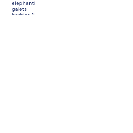
elephanti
galets
herbier /I
herbier /II
under cita
wenzhu
impressions
leporello /I
leporello /II
leporello /III
recompositions
galerie
informations
biographie
expositions
cessions droits
archives