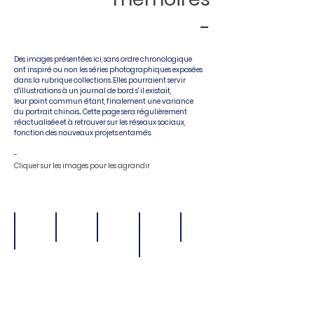
-
Des images
présentées ici, sans ordre chronologique
ont inspiré ou non les séries photographiques exposées
dans la rubrique collections. Elles pourraient servir
d'illustrations à un
journal
de bord s' il existait,
leur point commun
étant,
finalement une variance
du portrait chinois...
Cette page
sera régulièrement
réactualisée et à retrouver sur les réseaux sociaux,
fonction des nouveaux projets entamés.
-
Cliquer sur les images pour les agrandir
échinoderme, 2016
signalétique, 2019
silhouette, 2020
signalétique rouge, 2012
face à face, 2019
©2016
©2019
©2020
©2012
©2019
-
-
-
-