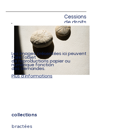
Cheron
Cessions
de droits
-
Les
images
présentées ici peuvent
faire l'objet
de reproductions papier ou
numérique
fonction
des demandes
.
Plus d'informations
collections
bractées